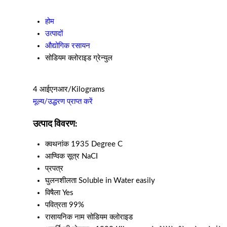
होम
उत्पादों
औद्योगिक रसायन
सोडियम क्लोराइड ग्रेन्युल
4 आईएनआर/Kilograms
मूल्य/उद्धरण प्राप्त करें
उत्पाद विवरण:
क्वथनांक
1935 Degree C
आण्विक सूत्र
NaCI
प्रपत्र
घुलनशीलता
Soluble in Water easily
विषैला
Yes
पवित्रता
99%
रासायनिक नाम
सोडियम क्लोराइड