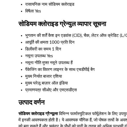
रासायनिक नाम
सोडियम क्लोराइड
विषैला
Yes
सोडियम क्लोराइड ग्रेन्युल व्यापार सूचना
भुगतान की शर्तें
कैश इन एडवांस (CID), चैक, लेटर ऑफ क्रेडिट (L/
आपूर्ति की क्षमता
1000 प्रति दिन
डिलीवरी का समय
1 दिन
नमूना उपलब्ध
Yes
नमूना नीति
मुफ्त नमूने उपलब्ध हैं
पैकेजिंग का विवरण
लाइनर के साथ एचडीपीई बैग
मुख्य निर्यात बाजार
एशिया
मुख्य घरेलू बाज़ार
ऑल इंडिया
प्रमाणपत्र
सीओए और एमएसडीएस
उत्पाद वर्णन
सोडियम क्लोराइड ग्रैन्यूल्स
विभिन्न फार्मास्युटिकल फॉर्मूलेशन के लिए उप
में इनकी आवश्यकता होती है। ये आवश्यक यौगिक हैं, जो पोषक तत्वों के अ
को बढ़ा सकते हैं और चुकंदर के पौधों को पानी के तनाव को अधिक प्रभावी ढं