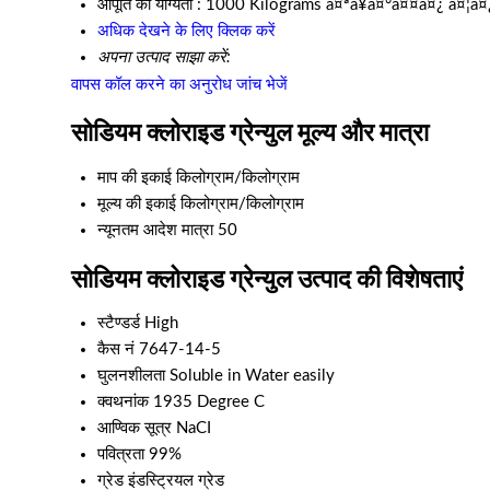
आपूर्ति की योग्यता :
1000 Kilograms à¤ªà¥à¤°à¤¤à¤¿ à¤¦à¤
अधिक देखने के लिए क्लिक करें
अपना उत्पाद साझा करें:
वापस कॉल करने का अनुरोध
जांच भेजें
सोडियम क्लोराइड ग्रेन्युल मूल्य और मात्रा
माप की इकाई
किलोग्राम/किलोग्राम
मूल्य की इकाई
किलोग्राम/किलोग्राम
न्यूनतम आदेश मात्रा
50
सोडियम क्लोराइड ग्रेन्युल उत्पाद की विशेषताएं
स्टैण्डर्ड
High
कैस नं
7647-14-5
घुलनशीलता
Soluble in Water easily
क्वथनांक
1935 Degree C
आण्विक सूत्र
NaCI
पवित्रता
99%
ग्रेड
इंडस्ट्रियल ग्रेड